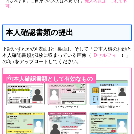
力されます。ご自身での入力は不要です。
他人名義は、ご利用不
可。
本人確認書類の提出
下記いずれかの｢表面｣と｢裏面｣、そして「ご本人様のお顔と
本人確認書類が1枚に収まっている画像（
IDセルフィー
）」
の3点をアップロードしてください。
badge
本人確認書類として有効なもの
運転免許証
マイナンバーカード
住民基本台帳カード