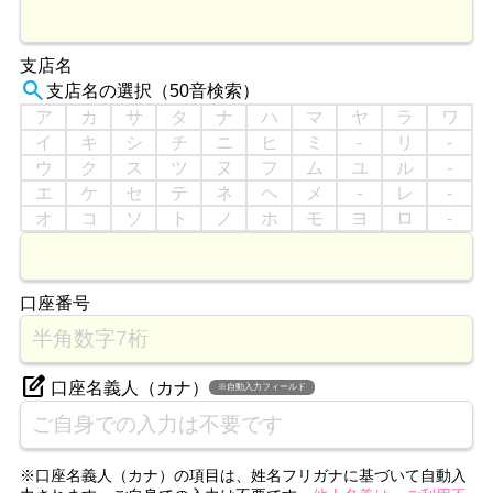
支店名
search
支店名の選択（50音検索）
ア
カ
サ
タ
ナ
ハ
マ
ヤ
ラ
ワ
イ
キ
シ
チ
ニ
ヒ
ミ
-
リ
-
ウ
ク
ス
ツ
ヌ
フ
ム
ユ
ル
-
エ
ケ
セ
テ
ネ
ヘ
メ
-
レ
-
オ
コ
ソ
ト
ノ
ホ
モ
ヨ
ロ
-
口座番号
edit_square
口座名義人（カナ）
※自動入力フィールド
※口座名義人（カナ）の項目は、姓名フリガナに基づいて自動入