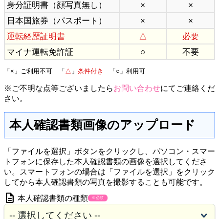
身分証明書（顔写真無し）
×
×
日本国旅券（パスポート）
×
×
運転経歴証明書
△
必要
マイナ運転免許証
○
不要
「×」ご利用不可 「
△
」
条件付き
「○」利用可
※ご不明な点等ございましたら
お問い合わせ
にてご連絡くだ
さい。
本人確認書類画像のアップロード
「ファイルを選択」ボタンをクリックし、パソコン・スマー
トフォンに保存した本人確認書類の画像を選択してくださ
い。スマートフォンの場合は「ファイルを選択」をクリック
してから本人確認書類の写真を撮影することも可能です。
description
本人確認書類の種類
※必須