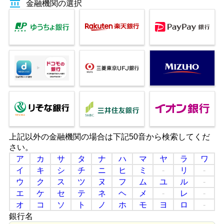
account_balance
金融機関の選択
上記以外の金融機関の場合は下記50音から検索してくだ
さい。
ア
カ
サ
タ
ナ
ハ
マ
ヤ
ラ
ワ
イ
キ
シ
チ
ニ
ヒ
ミ
-
リ
-
ウ
ク
ス
ツ
ヌ
フ
ム
ユ
ル
-
エ
ケ
セ
テ
ネ
ヘ
メ
-
レ
-
オ
コ
ソ
ト
ノ
ホ
モ
ヨ
ロ
-
銀行名