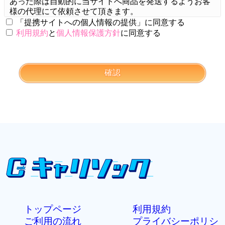
あった際は自動的に当サイトへ商品を発送するようお客
様の代理にて依頼させて頂きます。
「提携サイトへの個人情報の提供」に同意する
提携サイトにて購入し、当サイトへ配送された商品に関
利用規約
と
個人情報保護方針
に同意する
して、買取りサービスを希望せず、ご自宅への配送を希
望する際は御連絡下さい。
当サイトからご自宅へ配送させて頂きます。
確認
（提携サイトに開示される個人情報）
・氏名
・電話番号
・メールアドレス
※当サイト及び提携サイトにて保管した個人情報は厳重
に管理し、当サイトでの買取りサービス及び提携サイト
での会員照合以外には一切流用しません。
トップページ
利用規約
ご利用の流れ
プライバシーポリシ