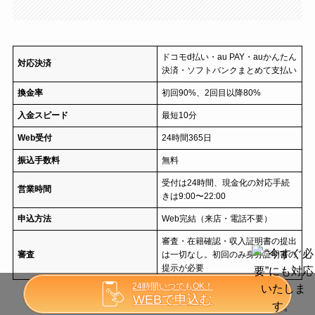
ドコモd払い・au PAY・auかんたん
対応決済
決済・ソフトバンクまとめて支払い
換金率
初回90%、2回目以降80%
入金スピード
最短10分
Web受付
24時間365日
振込手数料
無料
受付は24時間、現金化の対応手続
営業時間
きは9:00〜22:00
申込方法
Web完結（来店・電話不要）
審査・在籍確認・収入証明書の提出
審査
は一切なし。初回のみ身分証明書の
提示が必要
24時間いつでもOK！
キャリソックの基本情報
WEBで申込む