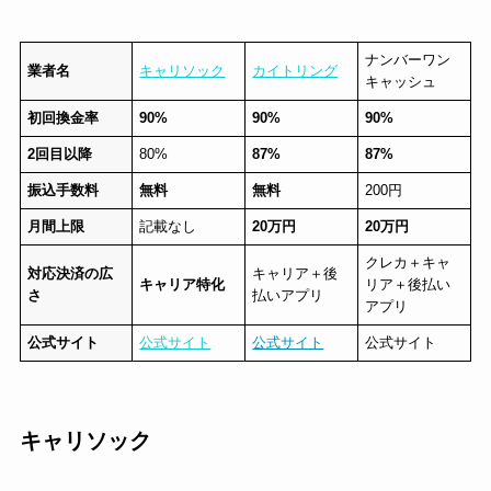
ナンバーワン
業者名
キャリソック
カイトリング
キャッシュ
初回換金率
90%
90%
90%
2回目以降
80%
87%
87%
振込手数料
無料
無料
200円
月間上限
記載なし
20万円
20万円
クレカ＋キャ
対応決済の広
キャリア＋後
キャリア特化
リア＋後払い
さ
払いアプリ
アプリ
公式サイト
公式サイト
公式サイト
公式サイト
キャリソック