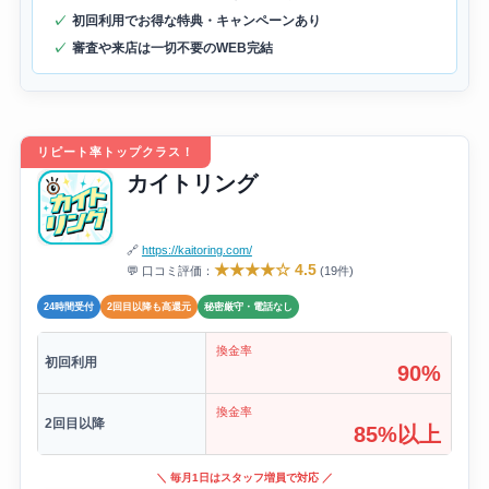
初回利用でお得な特典・キャンペーンあり
審査や来店は一切不要のWEB完結
リピート率トップクラス！
カイトリング
🔗
https://kaitoring.com/
★★★★☆ 4.5
💬 口コミ評価：
(19件)
24時間受付
2回目以降も高還元
秘密厳守・電話なし
換金率
初回利用
90%
換金率
2回目以降
85%以上
＼ 毎月1日はスタッフ増員で対応 ／