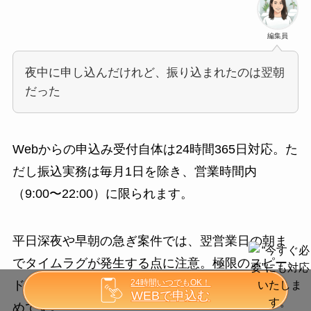
編集員
夜中に申し込んだけれど、振り込まれたのは翌朝
だった
Webからの申込み受付自体は24時間365日対応。た
だし振込実務は毎月1日を除き、営業時間内
（9:00〜22:00）に限られます。
平日深夜や早朝の急ぎ案件では、翌営業日の朝ま
でタイムラグが発生する点に注意。極限のスピー
24時間いつでもOK！
ドを求めるなら、申込み時間帯を選ぶのがおすす
WEBで申込む
めです。